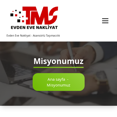
İçeriğe
geç
Evden Eve Nakliyat - Asansörlü Taşımacılık
Misyonumuz
Ana sayfa
-
Misyonumuz