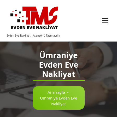
İçeriğe
geç
Evden Eve Nakliyat - Asansörlü Taşımacılık
Ümraniye
Evden Eve
Nakliyat
Ana sayfa
-
Ümraniye Evden Eve
Nakliyat