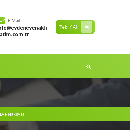
E-Mail
Teklif Al
nfo@evdenevenakli
atim.com.tr
Eve Nakliyat