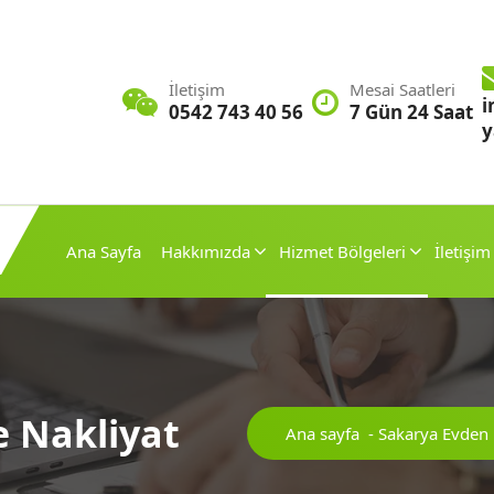
İletişim
Mesai Saatleri
i
0542 743 40 56
7 Gün 24 Saat
y
Ana Sayfa
Hakkımızda
Hizmet Bölgeleri
İletişim
e Nakliyat
Ana sayfa
-
Sakarya Evden 