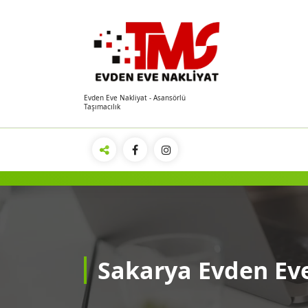
İçeriğe
geç
Evden Eve Nakliyat - Asansörlü
Taşımacılık
Sakarya Evden Ev