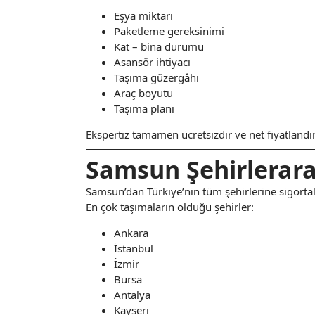
Eşya miktarı
Paketleme gereksinimi
Kat – bina durumu
Asansör ihtiyacı
Taşıma güzergâhı
Araç boyutu
Taşıma planı
Ekspertiz tamamen ücretsizdir ve net fiyatlandı
Samsun Şehirlerara
Samsun’dan Türkiye’nin tüm şehirlerine sigortalı
En çok taşımaların olduğu şehirler:
Ankara
İstanbul
İzmir
Bursa
Antalya
Kayseri