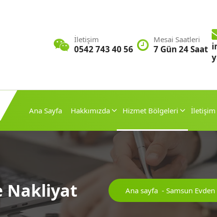
İletişim
Mesai Saatleri
i
0542 743 40 56
7 Gün 24 Saat
y
Ana Sayfa
Hakkımızda
Hizmet Bölgeleri
İletişim
 Nakliyat
Ana sayfa
-
Samsun Evden 