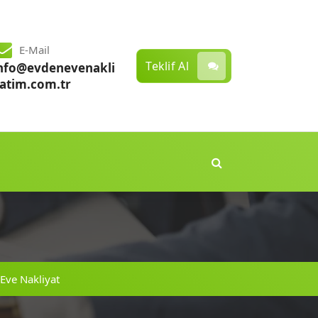
E-Mail
Teklif Al
nfo@evdenevenakli
atim.com.tr
Eve Nakliyat